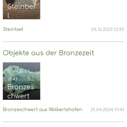
Steinbei
l
05.12.2023
12:55
Steinbeil
Objekte aus der Bronzezeit
21.04.2024
17:43
Bronzes
chwert
aus
21.04.2024
17:43
Bronzeschwert aus Wolkertshofen
Wolkerts
hofen