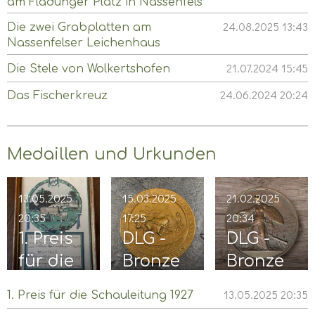
am Fladunger Platz in Nassenfels
Nassenf
24.08.2025
13:43
els
Die zwei Grabplatten am
Nassenfelser Leichenhaus
21.07.2024
15:45
Die Stele von Wolkertshofen
24.06.2024
20:24
Das Fischerkreuz
Medaillen und Urkunden
13.05.2025
15.03.2025
21.02.2025
20:35
17:25
20:34
1. Preis
DLG -
DLG -
für die
Bronze
Bronze
Schaule
medaill
medaill
13.05.2025
20:35
1. Preis für die Schauleitung 1927
itung
e 1929
e 1922