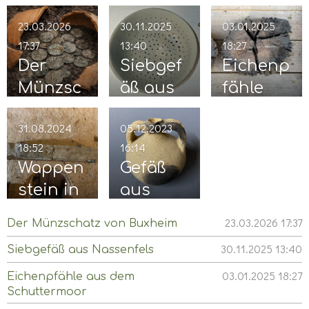
23.03.2026
30.11.2025
03.01.2025
17:37
13:40
18:27
Der
Siebgef
Eichenp
Münzsc
äß aus
fähle
hatz
Nassenf
aus
31.08.2024
05.12.2023
von
els
dem
18:52
16:14
Buxhei
Schutte
Wappen
Gefäß
m
rmoor
stein in
aus
der
dem
23.03.2026
17:37
Der Münzschatz von Buxheim
Burg
Mittelalt
30.11.2025
13:40
Siebgefäß aus Nassenfels
Nassenf
er
03.01.2025
18:27
els
Eichenpfähle aus dem
Schuttermoor