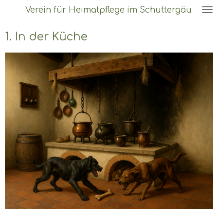
Verein für Heimatpflege im Schuttergäu
Zum
Hauptinhalt
1. In der Küche
springen