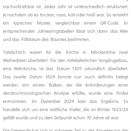
nachvollziehbar ist. Jedes Jahr ist unterschiedlich strukturiert,
je nachdem ob es trocken, nass, kalt oder heiß war. So entsteht
ein typisches Muster, vergleichbar einem QR-Code. In
entsprechenden Jahresringtabellen lässt sich dann das Alter
und das Fälldatum des Baumes bestimmen.
Tatsächlich waren für die Kirche in Möckenlohe zwei
Weihedaten überliefert. Für den mittelalterlichen Vorgängerbau,
eine Wehrkirche, ist das Datum 1305 urkundlich überliefert.
Das zweite Datum 1624 konnte nun auch definitiv belegt
werden. Von einem Balken, der die Anforderungen einer
dendrochronologischen Analyse erfüllte, wurde eine Probe
entnommen. Im Dezember 2024 kam das Ergebnis. Es
handelte sich um eine stattliche Kiefer, die im Winter 1623/24
gefällt wurde und zu dem Zeitpunkt schon 70 Jahre alt war.
Die Gemeinde hat sich in schwerer Zeit zu der Erweiterung der