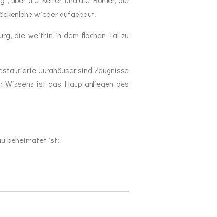
g", über die Kelten und die Römer, die
 Möckenlohe wieder aufgebaut.
urg, die weithin in dem flachen Tal zu
restaurierte Jurahäuser sind Zeugnisse
en Wissens ist das Hauptanliegen des
äu beheimatet ist: