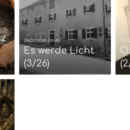
tz
24.03.2026
09:49
19.0
Es werde Licht
O
(3/26)
(2