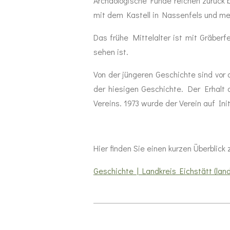
Archäologische Funde reichen zurück b
mit dem Kastell in Nassenfels und meh
Das frühe Mittelalter ist mit Gräberf
sehen ist.
Von der jüngeren Geschichte sind vor 
der hiesigen Geschichte. Der Erhalt
Vereins. 1973 wurde der Verein auf Ini
Hier finden Sie einen kurzen Überblic
Geschichte | Landkreis Eichstätt (land