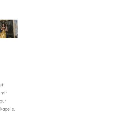
st
 mit
gur
kapelle.