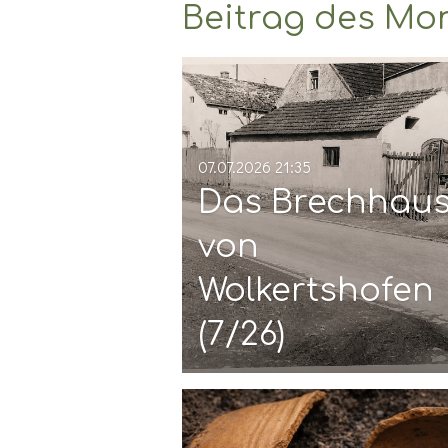
Beitrag des Mo
07.07.2026
21:35
Das Brechhau
von
Wolkertshofen
(7/26)