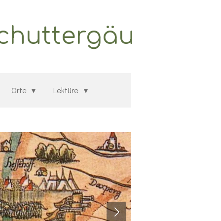
Schuttergäu
Orte
Lektüre