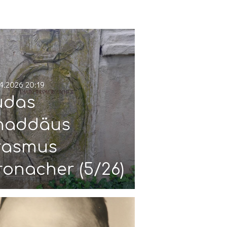
4.2026
20:19
udas
haddäus
rasmus
ronacher (5/26)