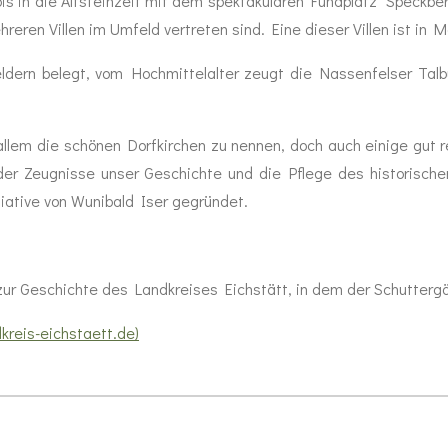
is in die Altsteinzeit mit dem spektakulären Fundplatz "Speckber
reren Villen im Umfeld vertreten sind. Eine dieser Villen ist in
eldern belegt, vom Hochmittelalter zeugt die Nassenfelser Talb
allem die schönen Dorfkirchen zu nennen, doch auch einige gut 
 der Zeugnisse unser Geschichte und die Pflege des historisch
tiative von Wunibald Iser gegründet.
k zur Geschichte des Landkreises Eichstätt, in dem der Schutterg
kreis-eichstaett.de)