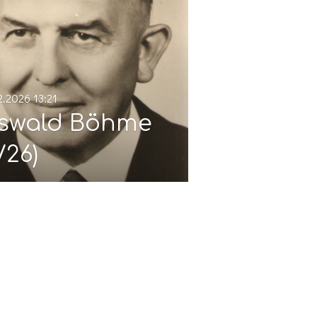
2.2026
13:21
swald Böhme
/26)