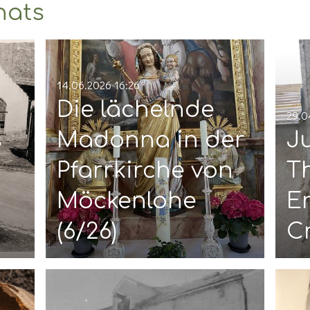
nats
14.06.2026
16:26
Die lächelnde
29.0
s
Madonna in der
J
Pfarrkirche von
T
Möckenlohe
E
(6/26)
C