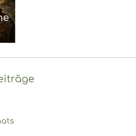
he
eiträge
nats