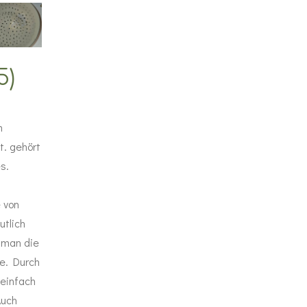
5)
m
t. gehört
s.
 von
utlich
 man die
e. Durch
 einfach
Auch