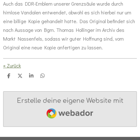
Auch das DDR-Emblem unserer Grenzsäule wurde durch
hirnlose Vandalen entwendet, obwohl es sich hierbei nur um
eine billige Kopie gehandelt hatte. Das Original befindet sich
nach Aussage von Bgm. Thomas Hollinger im Archiv des
Markt Nassenfels, sodass wir guter Hoffnung sind, vom
Original eine neue Kopie anfertigen zu lassen.
«
Zurück
T
T
T
T
e
e
e
e
i
i
i
i
l
l
l
l
e
e
e
e
Erstelle deine eigene Website mit
n
n
n
n
Webador