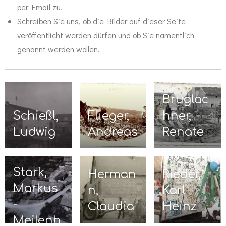
per Email zu.
Schreiben Sie uns, ob die Bilder auf dieser Seite
veröffentlicht werden dürfen und ob Sie namentlich
genannt werden wollen.
Bruglac
Schießl,
Flieger,
hner,
Ludwig
Andreas
Renate
Stark,
Herman
Rieder,
Markus
n,
Karl
-
Claudia
Heinz
Meilenh