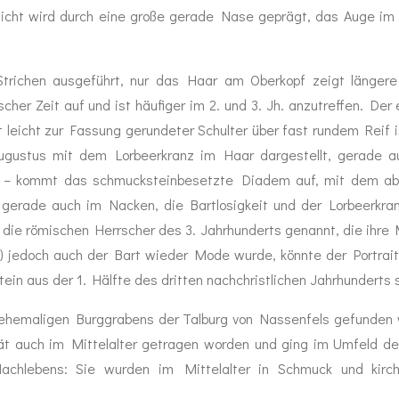
icht wird durch eine große gerade Nase geprägt, das Auge im P
Strichen ausgeführt, nur das Haar am Oberkopf zeigt längere pa
er Zeit auf und ist häufiger im 2. und 3. Jh. anzutreffen. Der 
 leicht zur Fassung gerundeter Schulter über fast rundem Reif is
Augustus mit dem Lorbeerkranz im Haar dargestellt, gerade 
ft – kommt das schmucksteinbesetzte Diadem auf, mit dem ab 
 gerade auch im Nacken, die Bartlosigkeit und der Lorbeerkra
 die römischen Herrscher des 3. Jahrhunderts genannt, die ihre
8) jedoch auch der Bart wieder Mode wurde, könnte der Portraiti
tein aus der 1. Hälfte des dritten nachchristlichen Jahrhundert
s ehemaligen Burggrabens der Talburg von Nassenfels gefunden w
ität auch im Mittelalter getragen worden und ging im Umfeld d
Nachlebens: Sie wurden im Mittelalter in Schmuck und kirch