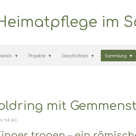
 Heimatpflege im 
Verein
Projekte
Geschichten
Sammlung
oldring mit Gemmenst
um 14:40
inger tragen – ein römisch