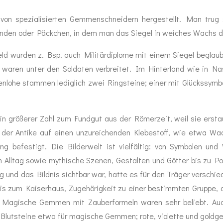
von spezialisierten Gemmenschneidern hergestellt. Man trug
unden oder Päckchen, in dem man das Siegel in weiches Wachs drü
ld wurden z. Bsp. auch Militärdiplome mit einem Siegel beglaub
aren unter den Soldaten verbreitet. Im Hinterland wie in Nass
enlohe stammen lediglich zwei Ringsteine; einer mit Glückssymbo
 größerer Zahl zum Fundgut aus der Römerzeit, weil sie erstaun
 der Antike auf einen unzureichenden Klebestoff, wie etwa Wa
ung befestigt. Die Bilderwelt ist vielfältig: von Symbolen u
 Alltag sowie mythische Szenen, Gestalten und Götter bis zu Por
g und das Bildnis sichtbar war, hatte es für den Träger verschi
nis zum Kaiserhaus, Zugehörigkeit zu einer bestimmten Gruppe, a
. Magische Gemmen mit Zauberformeln waren sehr beliebt. Au
 Blutsteine etwa für magische Gemmen; rote, violette und goldge