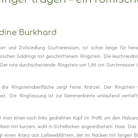
adine Burkhard
ort und Zivilsiedlung Scuttarensium, ist schon lange für h
römischen Goldrings mit geschnittenem Ringstein. Die leuchtendr
 Der rote durchscheinende Ringstein von 1,86 cm Durchmesser is
ie Ringsteinoberfläche zeigt feine Kratzer. Der Ringstein w
ffnet. Die Ringfassung ist zur Gemmenkante umlaufend vertie
 man einen nach links gedrehten Kopf im Profil; um den Halsans
r Mann mit kurzem, wohl in Sichellocken angeordnetem Haar. Das
ägt einen Kranz aus Lorbeerblättern, der im Nacken mit langen