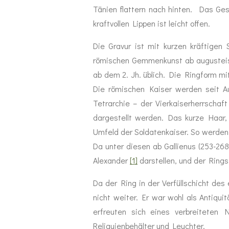
Tänien flattern nach hinten. Das Ges
kraftvollen Lippen ist leicht offen.
Die Gravur ist mit kurzen kräftigen 
römischen Gemmenkunst ab augusteisch
ab dem 2. Jh. üblich. Die Ringform mit
Die römischen Kaiser werden seit 
Tetrarchie – der Vierkaiserherrscha
dargestellt werden. Das kurze Haar,
Umfeld der Soldatenkaiser. So werden
Da unter diesen ab Gallienus (253-26
Alexander
[1]
darstellen, und der Rings
Da der Ring in der Verfüllschicht de
nicht weiter. Er war wohl als Antiqu
erfreuten sich eines verbreiteten 
Reliquienbehälter und Leuchter.