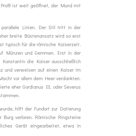
rofil ist weit geöffnet, der Mund mit
rallele Linien. Der Stil tritt in der
eher breite Büstenansatz wird so erst
t typisch für die römische Kaiserzeit.
auf Münzen und Gemmen. Erst in der
Konstantin die Kaiser ausschließlich
nz und verweisen auf einen Kaiser im
 Macht vor allem dem Heer verdankten.
erte eher Gordianus III. oder Severus
s stammen.
urde, hilft der Fundort zur Datierung
er Burg verloren. Römische Ringsteine
liches Gerät eingearbeitet, etwa in