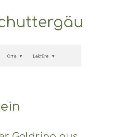
Schuttergäu
Orte
Lektüre
ein
er Goldring aus