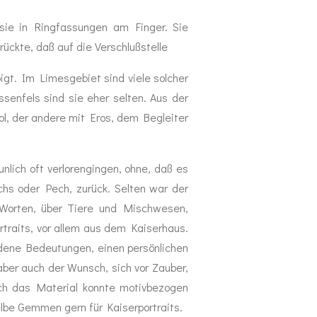
 sie in Ringfassungen am Finger. Sie
ckte, daß auf die Verschlußstelle
igt. Im Limesgebiet sind viele solcher
enfels sind sie eher selten. Aus der
l, der andere mit Eros, dem Begleiter
lich oft verlorengingen, ohne, daß es
chs oder Pech, zurück. Selten war der
nd Worten, über Tiere und Mischwesen,
traits, vor allem aus dem Kaiserhaus.
edene Bedeutungen, einen persönlichen
ber auch der Wunsch, sich vor Zauber,
ch das Material konnte motivbezogen
lbe Gemmen gern für Kaiserportraits.