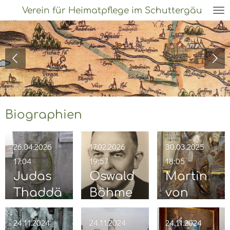
Verein für Heimatpflege im Schuttergäu
Zum
Hauptinhalt
springen
Biographien
26.04.2026
17.02.2026
30.03.2025
17:04
19:57
18:05
Judas
Oswald
Martin
Thaddä
Böhme
von
us
Schaum
24.11.2024
24.11.2024
24.11.2024
Erasmu
berg