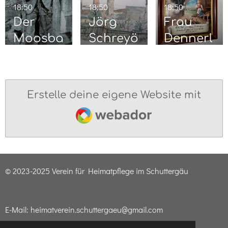
18:50
18:50
18:50
s
Der
Jörg
Frau
Cronac
Moosba
Schreyö
Dennerl
her
uer von
gg
ein
Wolkerts
hofen
Erstelle deine eigene Website mit
Webador
© 2023-2025 Verein für Heimatpflege im Schuttergäu
E-Mail: heimatverein.schuttergaeu@gmail.com