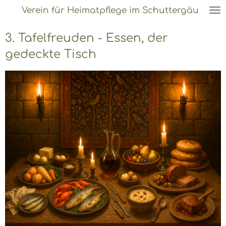
Verein für Heimatpflege im Schuttergäu
Zum
Hauptinhalt
3. Tafelfreuden - Essen, der
springen
gedeckte Tisch