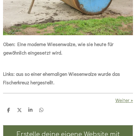
Oben: Eine moderne Wiesenwalze, wie sie heute für
gewöhnlich eingesetzt wird.
Links: aus so einer ehemaligen Wiesenwalze wurde das
Fischerkreuz hergestellt.
Weiter
»
T
T
T
T
e
e
e
e
i
i
i
i
l
l
l
l
e
e
e
e
Erstelle deine eigene Website mit
n
n
n
n