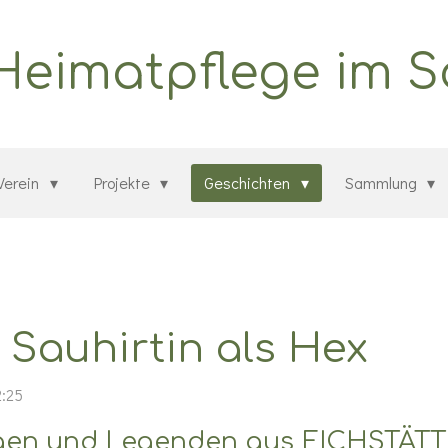
 Heimatpflege im 
Verein
Projekte
Geschichten
Sammlung
 Sauhirtin als Hex
2:25
agen und Legenden aus EICHSTÄT