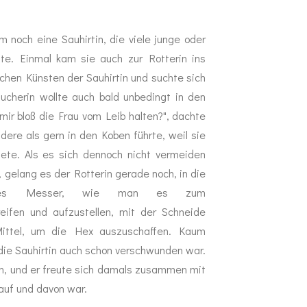
noch eine Sauhirtin, die viele junge oder
e. Einmal kam sie auch zur Rotterin ins
chen Künsten der Sauhirtin und suchte sich
cherin wollte auch bald unbedingt in den
mir bloß die Frau vom Leib halten?", dachte
ndere als gern in den Koben führte, weil sie
tete. Als es sich dennoch nicht vermeiden
, gelang es der Rotterin gerade noch, in die
siges Messer, wie man es zum
eifen und aufzustellen, mit der Schneide
Mittel, um die Hex auszuschaffen. Kaum
die Sauhirtin auch schon verschwunden war.
en, und er freute sich damals zusammen mit
 auf und davon war.