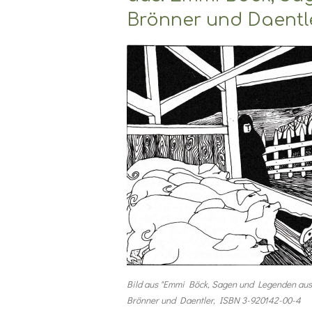
Brönner und Daentle
Bild aus "Emmi Böck, Sagen und Legenden aus 
Brönner und Daentler, ISBN 3-920142-00-4