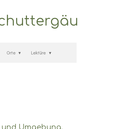
Schuttergäu
Orte
Lektüre
T und Umgebung,