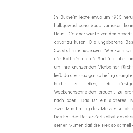
In Buxheim lebte etwa um 1930 herum 
halbgewachsene Säue verhexen konnt
Haus. Die aber wußte von den hexeris
davor zu hüten. Die ungebetene Besu
Saustall hineinschauen. "Wie kann ich 
die Rotterin, die die Sauhirtin alles a
um ihre grunzenden Vierbeiner fürch
ließ, da die Frau gar zu heftig drängte
Küche zu eilen, ein rie
Weckenanschneiden braucht, zu ergr
nach oben. Das ist ein sicheres 
zwei Minuten lag das Messer so, als 
Das hat der Rotter-Karl selbst geseh
seiner Murter, daß die Hex so schnell