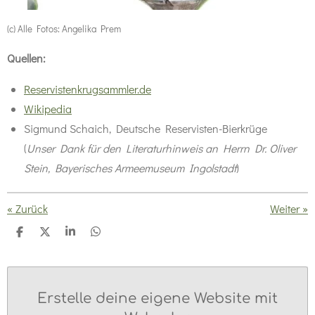
(c) Alle Fotos: Angelika Prem
Quellen:
Reservistenkrugsammler.de
Wikipedia
Sigmund Schaich, Deutsche Reservisten-Bierkrüge
(
Unser Dank für den Literaturhinweis an Herrn Dr. Oliver
Stein, Bayerisches Armeemuseum Ingolstadt
)
«
Zurück
Weiter
»
T
T
T
T
e
e
e
e
i
i
i
i
l
l
l
l
e
e
e
e
n
n
n
n
Erstelle deine eigene Website mit