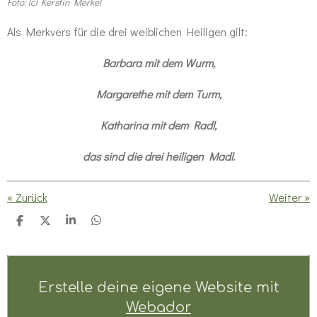
Foto: (c) Kerstin Merkel
Als Merkvers für die drei weiblichen Heiligen gilt:
Barbara mit dem Wurm,
Margarethe mit dem Turm,
Katharina mit dem Radl,
das sind die drei heiligen Madl.
«
Zurück
Weiter
»
T
T
T
T
e
e
e
e
i
i
i
i
l
l
l
l
e
e
e
e
n
n
n
n
Erstelle deine eigene Website mit
Webador