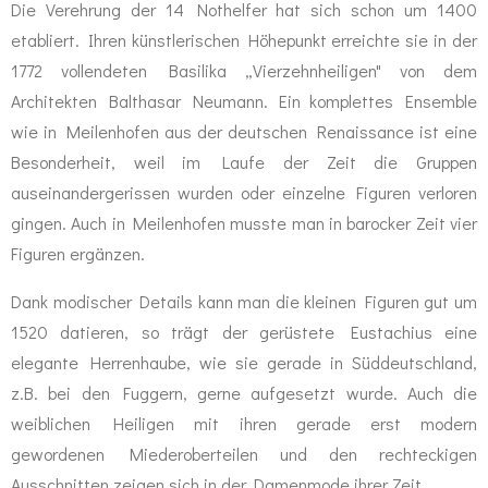
Die Verehrung der 14 Nothelfer hat sich schon um 1400
etabliert. Ihren künstlerischen Höhepunkt erreichte sie in der
1772 vollendeten Basilika „Vierzehnheiligen" von dem
Architekten Balthasar Neumann. Ein komplettes Ensemble
wie in Meilenhofen aus der deutschen Renaissance ist eine
Besonderheit, weil im Laufe der Zeit die Gruppen
auseinandergerissen wurden oder einzelne Figuren verloren
gingen. Auch in Meilenhofen musste man in barocker Zeit vier
Figuren ergänzen.
Dank modischer Details kann man die kleinen Figuren gut um
1520 datieren, so trägt der gerüstete Eustachius eine
elegante Herrenhaube, wie sie gerade in Süddeutschland,
z.B. bei den Fuggern, gerne aufgesetzt wurde. Auch die
weiblichen Heiligen mit ihren gerade erst modern
gewordenen Miederoberteilen und den rechteckigen
Ausschnitten zeigen sich in der Damenmode ihrer Zeit.