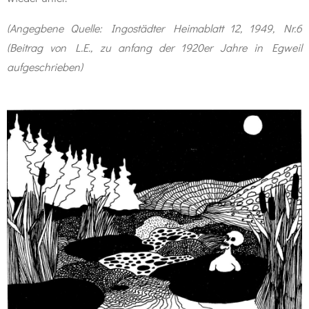
(Angegbene Quelle: Ingostädter Heimablatt 12, 1949, Nr.6
(Beitrag von L.E., zu anfang der 1920er Jahre in Egweil
aufgeschrieben)