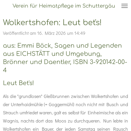
Verein für Heimatpflege im Schuttergäu
Zum
Hauptinhalt
Wolkertshofen: Leut bet's!
springen
Veröffentlicht am 16. März 2026 um 14:49
aus: Emmi Böck, Sagen und Legenden
aus EICHSTÄTT und Umgebung,
Brönner und Daentler, ISBN 3-920142-00-
4
Leut Bet's!
Als die "grundlosen" Gleßbrunnen zwischen Wolkertshofen und
der Unterhaidmühle (= Goggermühl) noch nicht mit Busch und
Strauch umfriedet waren, galt es selbst für Einheimische als ein
Wagnis, nachts dort das Moos zu durchqueren. Nun lebte in
Wolkertshofen ein Bauer, der jeden Samstag seinen Rausch