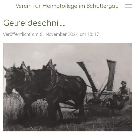
Verein für Heimatpflege im Schuttergäu
Zum
Hauptinhalt
Getreideschnitt
springen
Veröffentlicht am 8. November 2024 um 18:47