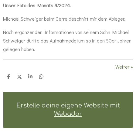
Unser Foto des Monats 8/2024.
Michael Schweiger beim Getreideschnitt mit dem Ableger.
Nach ergänzenden Informationen von seinem Sohn Michael
Schweiger dürfte das Aufnahmedatum so in den 50er Jahren
gelegen haben.
Weiter
»
T
T
T
T
e
e
e
e
i
i
i
i
l
l
l
l
e
e
e
e
n
n
n
n
Erstelle deine eigene Website mit
Webador