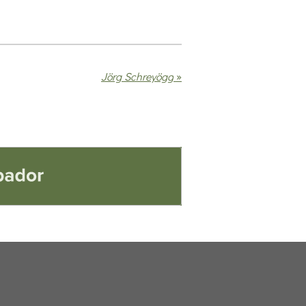
Jörg Schreyögg
»
or