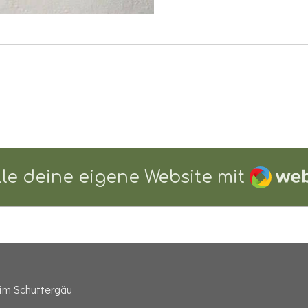
Webad
lle deine eigene Website mit
 im Schuttergäu