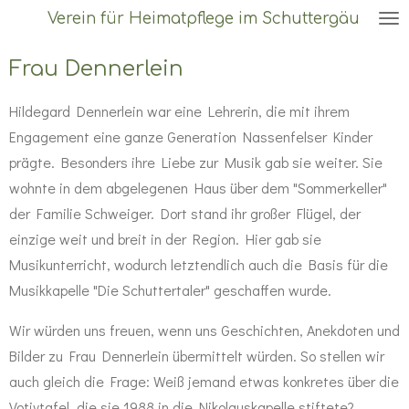
Verein für Heimatpflege im Schuttergäu
Zum
Hauptinhalt
Frau Dennerlein
springen
Hildegard Dennerlein war eine Lehrerin, die mit ihrem
Engagement eine ganze Generation Nassenfelser Kinder
prägte. Besonders ihre Liebe zur Musik gab sie weiter. Sie
wohnte in dem abgelegenen Haus über dem "Sommerkeller"
der Familie Schweiger. Dort stand ihr großer Flügel, der
einzige weit und breit in der Region. Hier gab sie
Musikunterricht, wodurch letztendlich auch die Basis für die
Musikkapelle "Die Schuttertaler" geschaffen wurde.
Wir würden uns freuen, wenn uns Geschichten, Anekdoten und
Bilder zu Frau Dennerlein übermittelt würden. So stellen wir
auch gleich die Frage: Weiß jemand etwas konkretes über die
Votivtafel, die sie 1988 in die Nikolauskapelle stiftete?