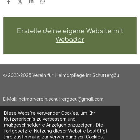
T
T
T
T
e
e
e
e
i
i
i
i
l
l
l
l
e
e
e
e
n
n
n
n
Erstelle deine eigene Website mit
Webador
© 2023-2025 Verein für Heimatpflege im Schuttergäu
E-Mail: heimatverein.schuttergaeu@gmail.com
Diese Website verwendet Cookies, um Ihr
Nutzererlebnis zu verbessern und
Impressum & Datenschutzerklärung
maßgeschneiderte Anzeigen anzuzeigen. Die
fortgesetzte Nutzung dieser Website bestätigt
Ihre Zustimmung zur Verwendung von Cookies.