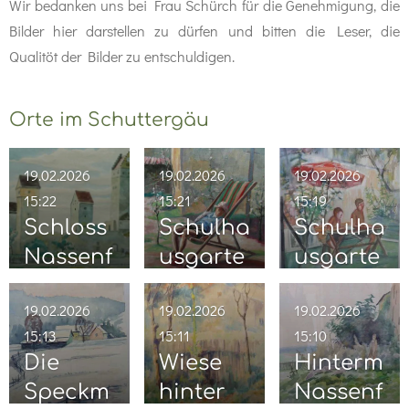
Wir bedanken uns bei Frau Schürch für die Genehmigung, die
Bilder hier darstellen zu dürfen und bitten die Leser, die
Qualitöt der Bilder zu entschuldigen.
Orte im Schuttergäu
19.02.2026
19.02.2026
19.02.2026
15:22
15:21
15:19
Schloss
Schulha
Schulha
Nassenf
usgarte
usgarte
els
n
n mit
19.02.2026
19.02.2026
19.02.2026
Söhne
15:13
15:11
15:10
Die
Wiese
Hinterm
Speckm
hinter
Nassenf