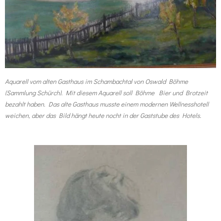
Aquarell vom alten Gasthaus im Schambachtal von Oswald Böhme
(Sammlung Schürch). Mit diesem Aquarell soll Böhme Bier und Brotzeit
bezahlt haben. Das alte Gasthaus musste einem modernen Wellnesshotell
weichen, aber das Bild hängt heute nocht in der Gaststube des Hotels.