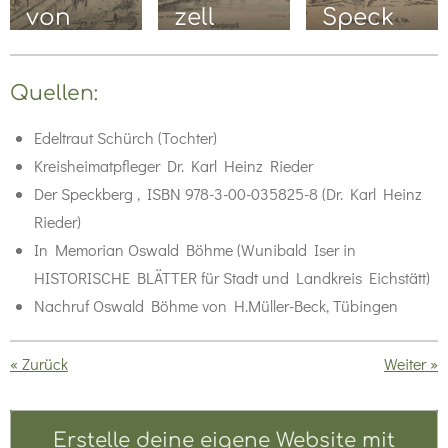
von
zell
Speck
Hofstett
en
Quellen:
Edeltraut Schürch (Tochter)
Kreisheimatpfleger Dr. Karl Heinz Rieder
Der Speckberg , ISBN 978-3-00-035825-8 (Dr. Karl Heinz
Rieder)
In Memorian Oswald Böhme (Wunibald Iser in
HISTORISCHE BLÄTTER für Stadt und Landkreis Eichstätt)
Nachruf Oswald Böhme von H.Müller-Beck, Tübingen
«
Zurück
Weiter
»
Erstelle deine eigene Website mit