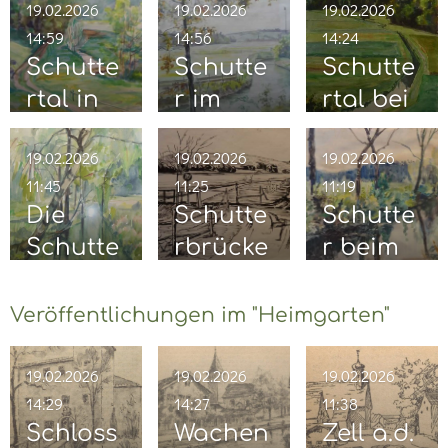
19.02.2026
19.02.2026
19.02.2026
14:59
14:56
14:24
Schutte
Schutte
Schutte
rtal in
r im
rtal bei
Richtun
Blick
der
19.02.2026
19.02.2026
19.02.2026
g
von Zell
Sächenf
11:45
11:25
11:19
Kranzler
nach
arter
Die
Schutte
Schutte
bauer
Meilenh
Mühle
Schutte
rbrücke
r beim
ofen
r
Sächenf
Kranzlb
arter
auer
Veröffentlichungen im "Heimgarten"
Mühle
19.02.2026
19.02.2026
19.02.2026
14:29
14:27
11:38
Schloss
Wachen
Zell a.d.