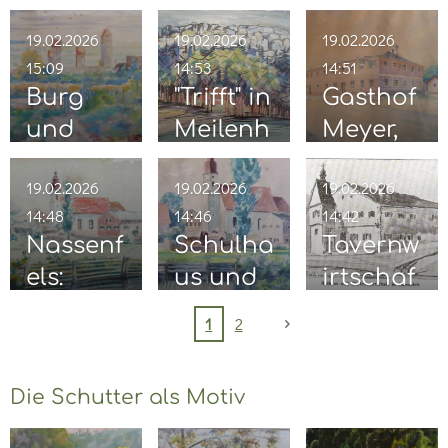
ühle im
der
elser
19.02.2026
19.02.2026
19.02.2026
Winter
alten
Schloss
15:09
14:53
14:51
Molkere
Burg
"Trifft" in
Gasthof
i
und
Meilenh
Meyer,
Kirche
ofen
Möcken
19.02.2026
19.02.2026
19.02.2026
Nassenf
lohe
14:48
14:46
14:42
els
Nassenf
Schulha
Tavernw
els:
us und
irtschaf
Kirche
Kirche
t
1
2
St.
Nassenf
Nassenf
Nikolau
els
els
Die Schutter als Motiv
s