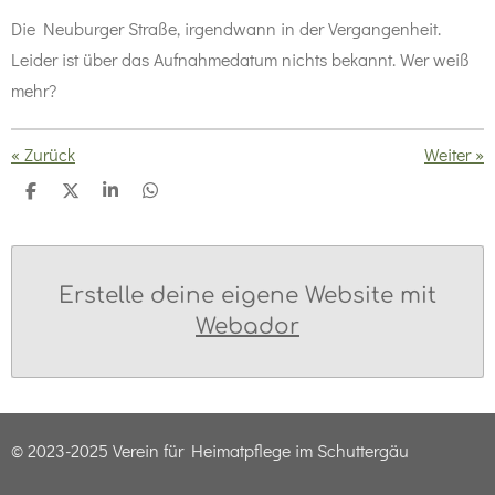
Die Neuburger Straße, irgendwann in der Vergangenheit.
Leider ist über das Aufnahmedatum nichts bekannt. Wer weiß
mehr?
«
Zurück
Weiter
»
T
T
T
T
e
e
e
e
i
i
i
i
l
l
l
l
e
e
e
e
n
n
n
n
Erstelle deine eigene Website mit
Webador
© 2023-2025 Verein für Heimatpflege im Schuttergäu