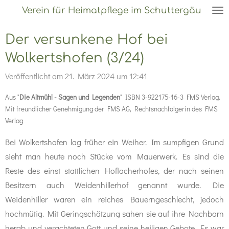
Verein für Heimatpflege im Schuttergäu
Zum
Hauptinhalt
Der versunkene Hof bei
springen
Wolkertshofen (3/24)
Veröffentlicht am 21. März 2024 um 12:41
Aus "
Die Altmühl - Sagen und Legenden
" ISBN 3-922175-16-3 FMS Verlag.
Mit freundlicher Genehmigung der FMS AG, Rechtsnachfolgerin des FMS
Verlag
Bei Wolkertshofen lag früher ein Weiher. Im sumpfigen Grund
sieht man heute noch Stücke vom Mauerwerk. Es sind die
Reste des einst stattlichen Hoflacherhofes, der nach seinen
Besitzern auch Weidenhillerhof genannt wurde. Die
Weidenhiller waren ein reiches Bauerngeschlecht, jedoch
hochmütig. Mit Geringschätzung sahen sie auf ihre Nachbarn
herab und verachteten Gott und seine heiligen Gebote. Es war