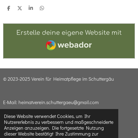
T
T
T
T
e
e
e
e
i
i
i
i
l
l
l
l
e
e
e
e
Erstelle deine eigene Website mit
n
n
n
n
Webador
© 2023-2025 Verein für Heimatpflege im Schuttergäu
E-Mail: heimatverein.schuttergaeu@gmail.com
Diese Website verwendet Cookies, um Ihr
Nutzererlebnis zu verbessern und maßgeschneiderte
Impressum & Datenschutzerklärung
Anzeigen anzuzeigen. Die fortgesetzte Nutzung
dieser Website bestätigt Ihre Zustimmung zur