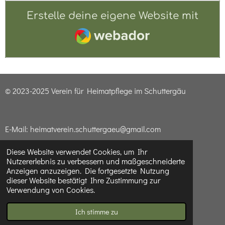
l
l
l
l
e
e
e
e
Erstelle deine eigene Website mit
n
n
n
n
Webador
© 2023-2025 Verein für Heimatpflege im Schuttergäu
E-Mail: heimatverein.schuttergaeu@gmail.com
Diese Website verwendet Cookies, um Ihr
Nutzererlebnis zu verbessern und maßgeschneiderte
Impressum & Datenschutzerklärung
Anzeigen anzuzeigen. Die fortgesetzte Nutzung
dieser Website bestätigt Ihre Zustimmung zur
Verwendung von Cookies.
F
I
a
n
Mit Unterstützung von
Webador
Ich stimme zu
c
s