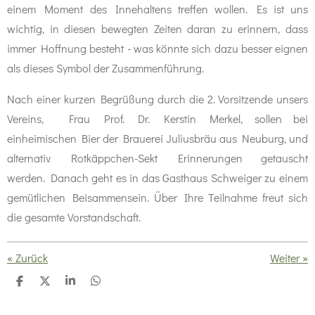
einem Moment des Innehaltens treffen wollen. Es ist uns
wichtig, in diesen bewegten Zeiten daran zu erinnern, dass
immer Hoffnung besteht - was könnte sich dazu besser eignen
als dieses Symbol der Zusammenführung.
Nach einer kurzen Begrüßung durch die 2. Vorsitzende unsers
Vereins, Frau Prof. Dr. Kerstin Merkel, sollen bei
einheimischen Bier der Brauerei Juliusbräu aus Neuburg, und
alternativ Rotkäppchen-Sekt Erinnerungen getauscht
werden. Danach geht es in das Gasthaus Schweiger zu einem
gemütlichen Beisammensein. Über Ihre Teilnahme freut sich
die gesamte Vorstandschaft.
«
Zurück
Weiter
»
T
T
T
T
e
e
e
e
i
i
i
i