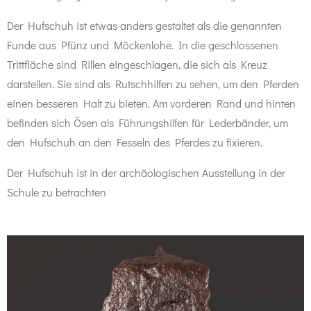
Der Hufschuh ist etwas anders gestaltet als die genannten
Funde aus Pfünz und Möckenlohe. In die geschlossenen
Trittfläche sind Rillen eingeschlagen, die sich als Kreuz
darstellen. Sie sind als Rutschhilfen zu sehen, um den Pferden
einen besseren Halt zu bieten. Am vorderen Rand und hinten
befinden sich Ösen als Führungshilfen für Lederbänder, um
den Hufschuh an den Fesseln des Pferdes zu fixieren.
Der Hufschuh ist in der archäologischen Ausstellung in der
Schule zu betrachten