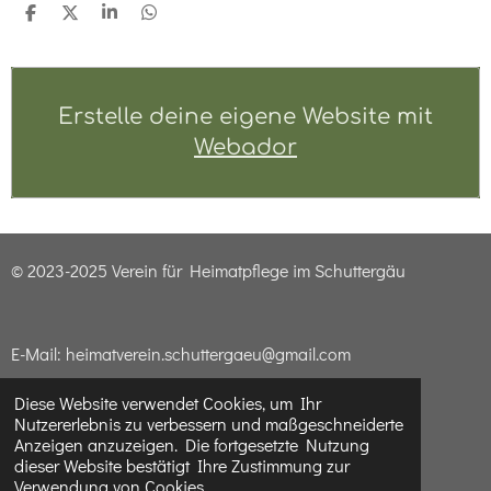
T
T
T
T
e
e
e
e
i
i
i
i
l
l
l
l
e
e
e
e
n
n
n
n
Erstelle deine eigene Website mit
Webador
© 2023-2025 Verein für Heimatpflege im Schuttergäu
E-Mail: heimatverein.schuttergaeu@gmail.com
Diese Website verwendet Cookies, um Ihr
Nutzererlebnis zu verbessern und maßgeschneiderte
Impressum & Datenschutzerklärung
Anzeigen anzuzeigen. Die fortgesetzte Nutzung
dieser Website bestätigt Ihre Zustimmung zur
Verwendung von Cookies.